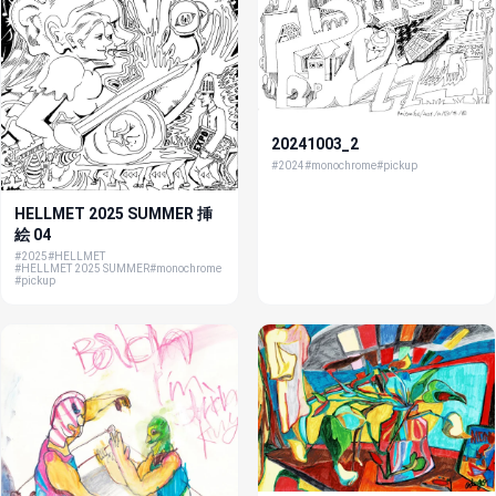
20241003_2
#2024
#monochrome
#pickup
HELLMET 2025 SUMMER 挿
絵 04
#2025
#HELLMET
#HELLMET 2025 SUMMER
#monochrome
#pickup