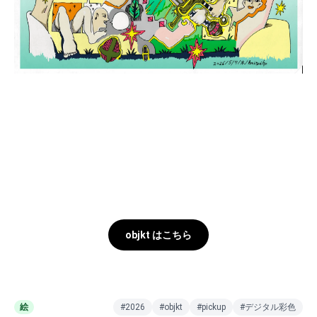
objkt はこちら
絵
#2026
#objkt
#pickup
#デジタル彩色