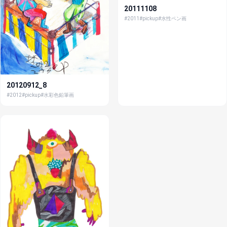
20111108
#2011
#pickup
#水性ペン画
20120912_8
#2012
#pickup
#水彩色鉛筆画