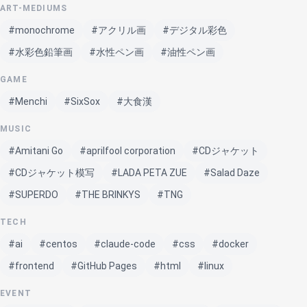
ART-MEDIUMS
#monochrome
#アクリル画
#デジタル彩色
#水彩色鉛筆画
#水性ペン画
#油性ペン画
GAME
#Menchi
#SixSox
#大食漢
MUSIC
#Amitani Go
#aprilfool corporation
#CDジャケット
#CDジャケット模写
#LADA PETA ZUE
#Salad Daze
#SUPERDO
#THE BRINKYS
#TNG
TECH
#ai
#centos
#claude-code
#css
#docker
#frontend
#GitHub Pages
#html
#linux
EVENT