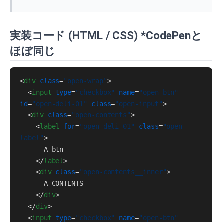
実装コード (HTML / CSS) *CodePenと
ほぼ同じ
<
div
class
=
"open-wrap"
>
<
input
type
=
"checkbox"
name
=
"open-btn"
id
=
"open-deli-01"
class
=
"open-input"
>
<
div
class
=
"open-contents"
>
<
label
for
=
"open-deli-01"
class
=
"open-
label"
>
      A btn

</
label
>
<
div
class
=
"open-contents__inner"
>
      A CONTENTS

</
div
>
</
div
>
<
input
type
=
"checkbox"
name
=
"open-btn"