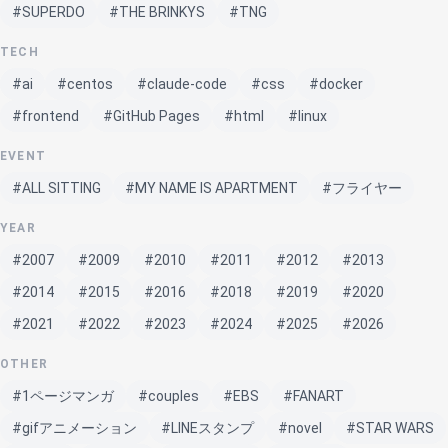
#SUPERDO
#THE BRINKYS
#TNG
TECH
#ai
#centos
#claude-code
#css
#docker
#frontend
#GitHub Pages
#html
#linux
EVENT
#ALL SITTING
#MY NAME IS APARTMENT
#フライヤー
YEAR
#2007
#2009
#2010
#2011
#2012
#2013
#2014
#2015
#2016
#2018
#2019
#2020
#2021
#2022
#2023
#2024
#2025
#2026
OTHER
#1ページマンガ
#couples
#EBS
#FANART
#gifアニメーション
#LINEスタンプ
#novel
#STAR WARS