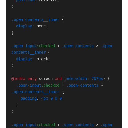
}

.open-contents__inner
 {

display
: none;

}

.open-input
:checked
 + 
.open-contents
 > 
.open-
contents__inner
 {

display
: block;

}

@media
only
 screen 
and
 (
min-width
: 
767px
) {

.open-input
:checked
 + 
.open-contents
 > 
.open-contents__inner
 {

padding
: 
4px
0
0
0
;

  }

}

.open-input
:checked
 + 
.open-contents
 > 
.open-