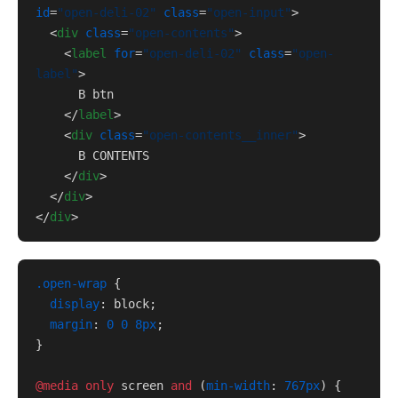
id
=
"open-deli-02"
class
=
"open-input"
>
<
div
class
=
"open-contents"
>
<
label
for
=
"open-deli-02"
class
=
"open-
label"
>
      B btn

</
label
>
<
div
class
=
"open-contents__inner"
>
      B CONTENTS

</
div
>
</
div
>
</
div
>
.open-wrap
 {

display
: block;

margin
: 
0
0
8px
;

}

@media
only
 screen 
and
 (
min-width
: 
767px
) {
