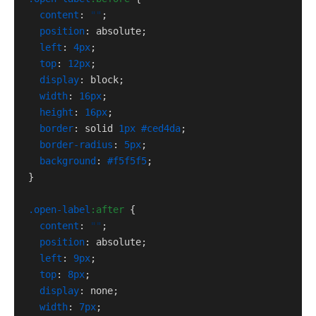
content
: 
""
;

position
: absolute;

left
: 
4px
;

top
: 
12px
;

display
: block;

width
: 
16px
;

height
: 
16px
;

border
: solid 
1px
#ced4da
;

border-radius
: 
5px
;

background
: 
#f5f5f5
;

}

.open-label
:after
 {

content
: 
""
;

position
: absolute;

left
: 
9px
;

top
: 
8px
;

display
: none;

width
: 
7px
;
