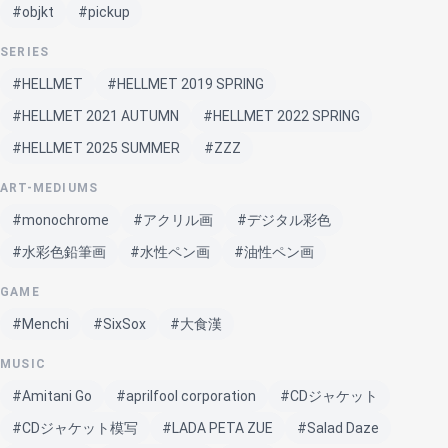
#objkt
#pickup
SERIES
#HELLMET
#HELLMET 2019 SPRING
#HELLMET 2021 AUTUMN
#HELLMET 2022 SPRING
#HELLMET 2025 SUMMER
#ZZZ
ART-MEDIUMS
#monochrome
#アクリル画
#デジタル彩色
#水彩色鉛筆画
#水性ペン画
#油性ペン画
GAME
#Menchi
#SixSox
#大食漢
MUSIC
#Amitani Go
#aprilfool corporation
#CDジャケット
#CDジャケット模写
#LADA PETA ZUE
#Salad Daze