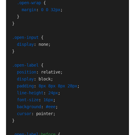
.open-wrap
 {

margin
: 
0
0
32px
;

  }

}

.open-input
 {

display
: none;

}

.open-label
 {

position
: relative;

display
: block;

padding
: 
8px
8px
8px
28px
;

line-height
: 
24px
;

font-size
: 
16px
;

background
: 
#eee
;

cursor
: pointer;

}

.open-label
:before
 {
