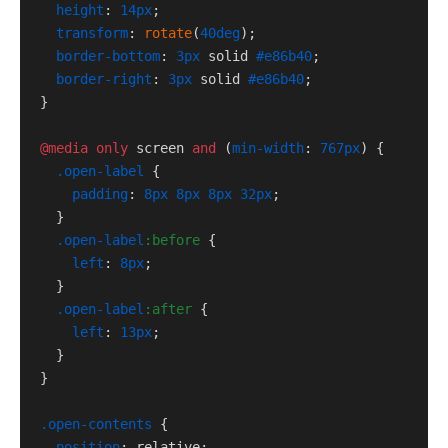
height
: 
14px
;

transform
: 
rotate
(
40deg
);

border-bottom
: 
3px
 solid 
#e86b40
;

border-right
: 
3px
 solid 
#e86b40
;

}

@media
only
 screen 
and
 (
min-width
: 
767px
) {

.open-label
 {

padding
: 
8px
8px
8px
32px
;

  }

.open-label
:before
 {

left
: 
8px
;

  }

.open-label
:after
 {

left
: 
13px
;

  }

}

.open-contents
 {

position
: relative;
