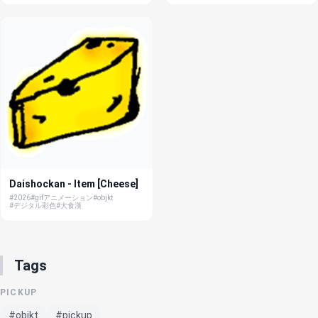
Daishockan - Item [Cheese]
#2026
#gifアニメーション
#objkt
#デジタル彩色
#大食漢
Tags
PICKUP
#objkt
#pickup