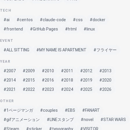
TECH
#ai
#centos
#claude-code
#css
#docker
#frontend
#GitHub Pages
#html
#linux
EVENT
#ALL SITTING
#MY NAME IS APARTMENT
#フライヤー
YEAR
#2007
#2009
#2010
#2011
#2012
#2013
#2014
#2015
#2016
#2018
#2019
#2020
#2021
#2022
#2023
#2024
#2025
#2026
OTHER
#1ページマンガ
#couples
#EBS
#FANART
#gifアニメーション
#LINEスタンプ
#novel
#STAR WARS
#Steam
#sticker
#typography
#VISITOR