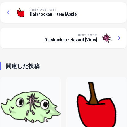
PREVIOUS POST
Daishockan - Item [Apple]
NEXT POST
Daishockan - Hazard [Virus]
関連した投稿