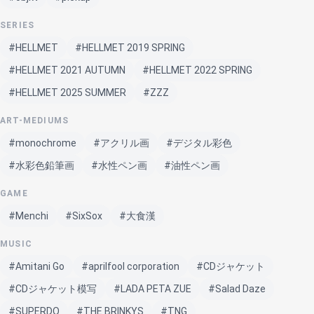
SERIES
#HELLMET
#HELLMET 2019 SPRING
#HELLMET 2021 AUTUMN
#HELLMET 2022 SPRING
#HELLMET 2025 SUMMER
#ZZZ
ART-MEDIUMS
#monochrome
#アクリル画
#デジタル彩色
#水彩色鉛筆画
#水性ペン画
#油性ペン画
GAME
#Menchi
#SixSox
#大食漢
MUSIC
#Amitani Go
#aprilfool corporation
#CDジャケット
#CDジャケット模写
#LADA PETA ZUE
#Salad Daze
#SUPERDO
#THE BRINKYS
#TNG