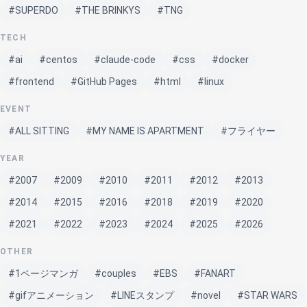
#SUPERDO
#THE BRINKYS
#TNG
TECH
#ai
#centos
#claude-code
#css
#docker
#frontend
#GitHub Pages
#html
#linux
EVENT
#ALL SITTING
#MY NAME IS APARTMENT
#フライヤー
YEAR
#2007
#2009
#2010
#2011
#2012
#2013
#2014
#2015
#2016
#2018
#2019
#2020
#2021
#2022
#2023
#2024
#2025
#2026
OTHER
#1ページマンガ
#couples
#EBS
#FANART
#gifアニメーション
#LINEスタンプ
#novel
#STAR WARS