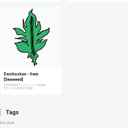
Daishockan - Item
[Seaweed]
#2026
#gifアニメーション
#objkt
#デジタル彩色
#大食漢
Tags
PICKUP