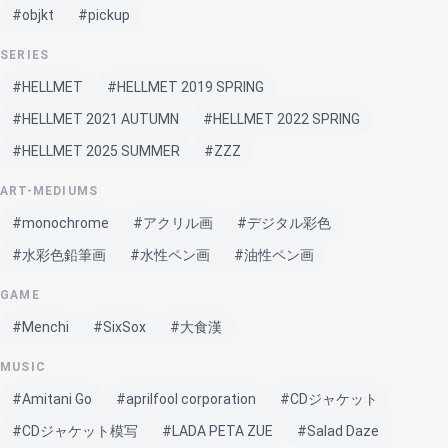
#objkt
#pickup
SERIES
#HELLMET
#HELLMET 2019 SPRING
#HELLMET 2021 AUTUMN
#HELLMET 2022 SPRING
#HELLMET 2025 SUMMER
#ZZZ
ART-MEDIUMS
#monochrome
#アクリル画
#デジタル彩色
#水彩色鉛筆画
#水性ペン画
#油性ペン画
GAME
#Menchi
#SixSox
#大食漢
MUSIC
#Amitani Go
#aprilfool corporation
#CDジャケット
#CDジャケット模写
#LADA PETA ZUE
#Salad Daze