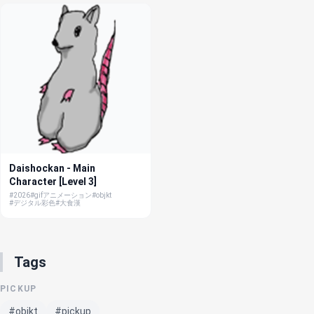
Daishockan - Main
Character [Level 3]
#2026
#gifアニメーション
#objkt
#デジタル彩色
#大食漢
Tags
PICKUP
#objkt
#pickup