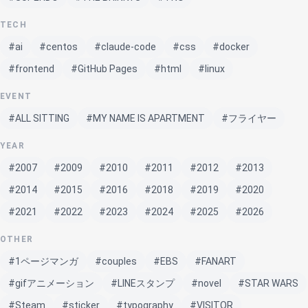
TECH
#ai
#centos
#claude-code
#css
#docker
#frontend
#GitHub Pages
#html
#linux
EVENT
#ALL SITTING
#MY NAME IS APARTMENT
#フライヤー
YEAR
#2007
#2009
#2010
#2011
#2012
#2013
#2014
#2015
#2016
#2018
#2019
#2020
#2021
#2022
#2023
#2024
#2025
#2026
OTHER
#1ページマンガ
#couples
#EBS
#FANART
#gifアニメーション
#LINEスタンプ
#novel
#STAR WARS
#Steam
#sticker
#typography
#VISITOR