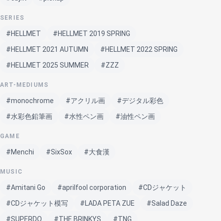
SERIES
#HELLMET
#HELLMET 2019 SPRING
#HELLMET 2021 AUTUMN
#HELLMET 2022 SPRING
#HELLMET 2025 SUMMER
#ZZZ
ART-MEDIUMS
#monochrome
#アクリル画
#デジタル彩色
#水彩色鉛筆画
#水性ペン画
#油性ペン画
GAME
#Menchi
#SixSox
#大食漢
MUSIC
#Amitani Go
#aprilfool corporation
#CDジャケット
#CDジャケット模写
#LADA PETA ZUE
#Salad Daze
#SUPERDO
#THE BRINKYS
#TNG