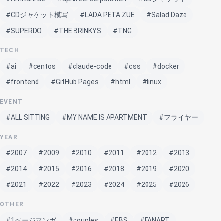
#CDジャケット模写
#LADA PETA ZUE
#Salad Daze
#SUPERDO
#THE BRINKYS
#TNG
TECH
#ai
#centos
#claude-code
#css
#docker
#frontend
#GitHub Pages
#html
#linux
EVENT
#ALL SITTING
#MY NAME IS APARTMENT
#フライヤー
YEAR
#2007
#2009
#2010
#2011
#2012
#2013
#2014
#2015
#2016
#2018
#2019
#2020
#2021
#2022
#2023
#2024
#2025
#2026
OTHER
#1ページマンガ
#couples
#EBS
#FANART