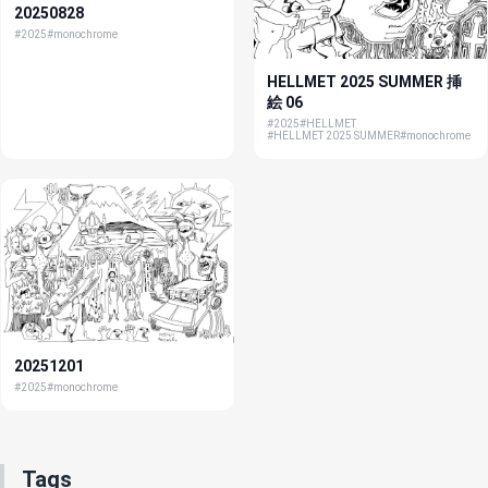
20250828
#2025
#monochrome
HELLMET 2025 SUMMER 挿
絵 06
#2025
#HELLMET
#HELLMET 2025 SUMMER
#monochrome
20251201
#2025
#monochrome
Tags