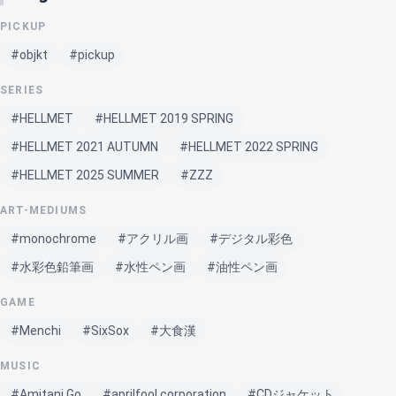
PICKUP
#objkt
#pickup
SERIES
#HELLMET
#HELLMET 2019 SPRING
#HELLMET 2021 AUTUMN
#HELLMET 2022 SPRING
#HELLMET 2025 SUMMER
#ZZZ
ART-MEDIUMS
#monochrome
#アクリル画
#デジタル彩色
#水彩色鉛筆画
#水性ペン画
#油性ペン画
GAME
#Menchi
#SixSox
#大食漢
MUSIC
#Amitani Go
#aprilfool corporation
#CDジャケット