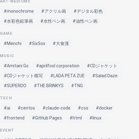
ART-MEDIUMS
#monochrome
#アクリル画
#デジタル彩色
#水彩色鉛筆画
#水性ペン画
#油性ペン画
GAME
#Menchi
#SixSox
#大食漢
MUSIC
#Amitani Go
#aprilfool corporation
#CDジャケット
#CDジャケット模写
#LADA PETA ZUE
#Salad Daze
#SUPERDO
#THE BRINKYS
#TNG
TECH
#ai
#centos
#claude-code
#css
#docker
#frontend
#GitHub Pages
#html
#linux
EVENT