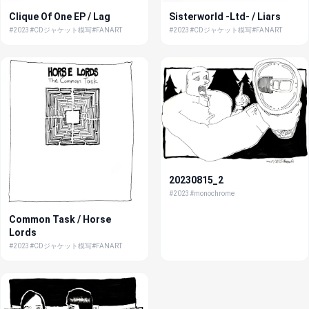
Clique Of One EP / Lag
Sisterworld -Ltd- / Liars
#2023
#CDジャケット模写
#FANART
#2023
#CDジャケット模写
#FANART
20230815_2
#2023
#monochrome
Common Task / Horse
Lords
#2023
#CDジャケット模写
#FANART