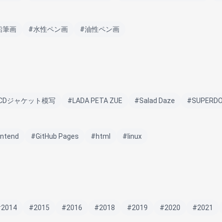
鉛筆画
#水性ペン画
#油性ペン画
CDジャケット模写
#LADA PETA ZUE
#Salad Daze
#SUPERD
ontend
#GitHub Pages
#html
#linux
#2014
#2015
#2016
#2018
#2019
#2020
#2021