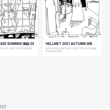
2025 SUMMER 挿絵 03
HELLMET 2021 AUTUMN 005
ET
#HELLMET 2025 SUMMER
#2021
#HELLMET
#HELLMET 2021 AUTUMN
#monochrome
ZZZ