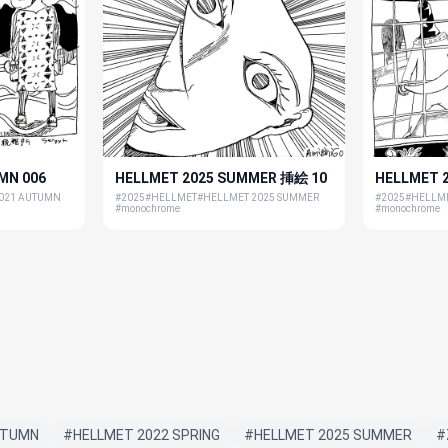
MN 006
HELLMET 2025 SUMMER 挿絵 10
HELLMET 
021 AUTUMN
#2025
#HELLMET
#HELLMET 2025 SUMMER
#2025
#HELLM
#monochrome
#monochrome
UTUMN
#HELLMET 2022 SPRING
#HELLMET 2025 SUMMER
#