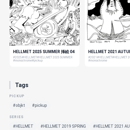
HELLMET 2025 SUMMER 挿絵 04
HELLMET 2021 AUTU
#2025
#HELLMET
#HELLMET 2025 SUMMER
#2021
#HELLMET
#HELLMET 2
#monochrome
#pickup
#monochrome
Tags
PICKUP
#objkt
#pickup
SERIES
#HELLMET
#HELLMET 2019 SPRING
#HELLMET 2021 A