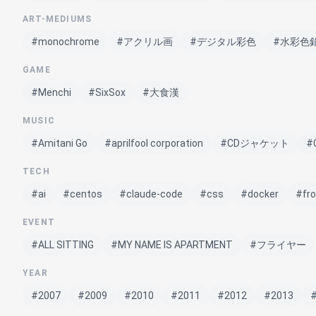
ART-MEDIUMS
#monochrome
#アクリル画
#デジタル彩色
#水彩色
GAME
#Menchi
#SixSox
#大食漢
MUSIC
#Amitani Go
#aprilfool corporation
#CDジャケット
#
TECH
#ai
#centos
#claude-code
#css
#docker
#fr
EVENT
#ALL SITTING
#MY NAME IS APARTMENT
#フライヤー
YEAR
#2007
#2009
#2010
#2011
#2012
#2013