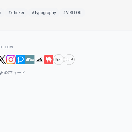
m
#sticker
#typography
#VISITOR
OLLOW
Up-T
objkt
RSSフィード