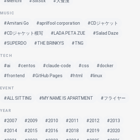
#Menchi
#SixSox
#大食漢
MUSIC
#Amitani Go
#aprilfool corporation
#CDジャケット
#CDジャケット模写
#LADA PETA ZUE
#Salad Daze
#SUPERDO
#THE BRINKYS
#TNG
TECH
#ai
#centos
#claude-code
#css
#docker
#frontend
#GitHub Pages
#html
#linux
EVENT
#ALL SITTING
#MY NAME IS APARTMENT
#フライヤー
YEAR
#2007
#2009
#2010
#2011
#2012
#2013
#2014
#2015
#2016
#2018
#2019
#2020