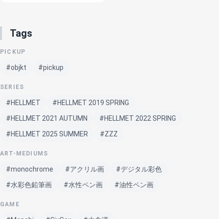
Tags
PICKUP
#objkt
#pickup
SERIES
#HELLMET
#HELLMET 2019 SPRING
#HELLMET 2021 AUTUMN
#HELLMET 2022 SPRING
#HELLMET 2025 SUMMER
#ZZZ
ART-MEDIUMS
#monochrome
#アクリル画
#デジタル彩色
#水彩色鉛筆画
#水性ペン画
#油性ペン画
GAME