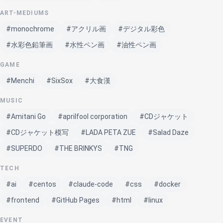
ART-MEDIUMS
#monochrome
#アクリル画
#デジタル彩色
#水彩色鉛筆画
#水性ペン画
#油性ペン画
GAME
#Menchi
#SixSox
#大食漢
MUSIC
#Amitani Go
#aprilfool corporation
#CDジャケット
#CDジャケット模写
#LADA PETA ZUE
#Salad Daze
#SUPERDO
#THE BRINKYS
#TNG
TECH
#ai
#centos
#claude-code
#css
#docker
#frontend
#GitHub Pages
#html
#linux
EVENT