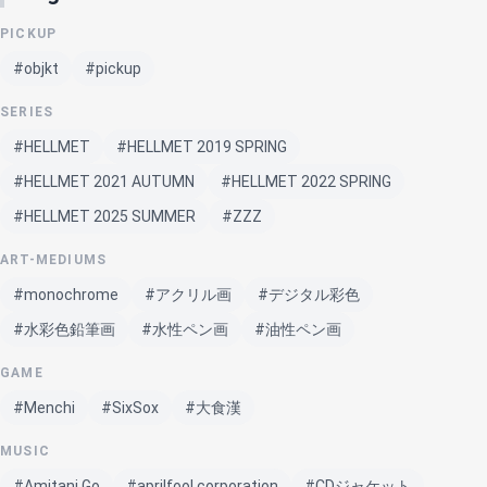
PICKUP
#objkt
#pickup
SERIES
#HELLMET
#HELLMET 2019 SPRING
#HELLMET 2021 AUTUMN
#HELLMET 2022 SPRING
#HELLMET 2025 SUMMER
#ZZZ
ART-MEDIUMS
#monochrome
#アクリル画
#デジタル彩色
#水彩色鉛筆画
#水性ペン画
#油性ペン画
GAME
#Menchi
#SixSox
#大食漢
MUSIC
#Amitani Go
#aprilfool corporation
#CDジャケット