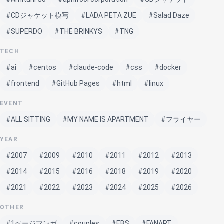
#CDジャケット模写
#LADA PETA ZUE
#Salad Daze
#SUPERDO
#THE BRINKYS
#TNG
TECH
#ai
#centos
#claude-code
#css
#docker
#frontend
#GitHub Pages
#html
#linux
EVENT
#ALL SITTING
#MY NAME IS APARTMENT
#フライヤー
YEAR
#2007
#2009
#2010
#2011
#2012
#2013
#2014
#2015
#2016
#2018
#2019
#2020
#2021
#2022
#2023
#2024
#2025
#2026
OTHER
#1ページマンガ
#couples
#EBS
#FANART