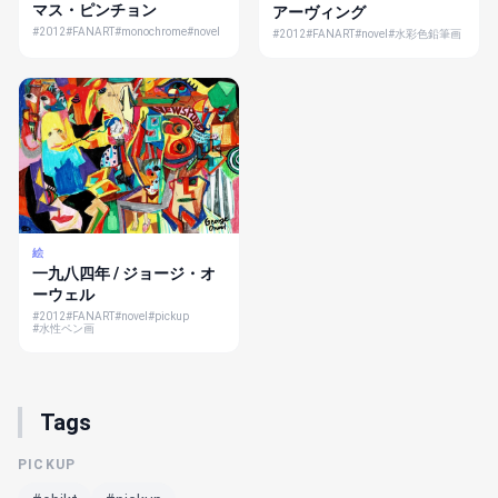
マス・ピンチョン
アーヴィング
#2012
#FANART
#monochrome
#novel
#2012
#FANART
#novel
#水彩色鉛筆画
絵
一九八四年 / ジョージ・オ
ーウェル
#2012
#FANART
#novel
#pickup
#水性ペン画
Tags
PICKUP