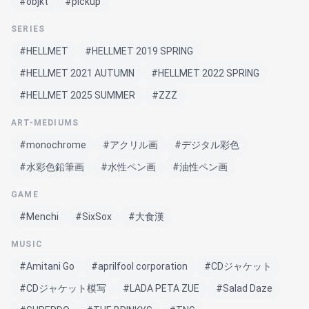
#objkt
#pickup
SERIES
#HELLMET
#HELLMET 2019 SPRING
#HELLMET 2021 AUTUMN
#HELLMET 2022 SPRING
#HELLMET 2025 SUMMER
#ZZZ
ART-MEDIUMS
#monochrome
#アクリル画
#デジタル彩色
#水彩色鉛筆画
#水性ペン画
#油性ペン画
GAME
#Menchi
#SixSox
#大食漢
MUSIC
#Amitani Go
#aprilfool corporation
#CDジャケット
#CDジャケット模写
#LADA PETA ZUE
#Salad Daze