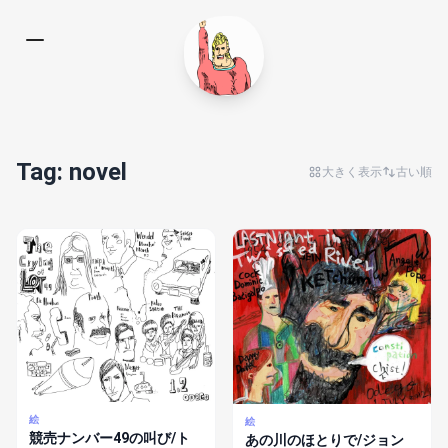
Tag: novel
大きく表示
古い順
絵
絵
競売ナンバー49の叫び/ト
あの川のほとりで/ジョン