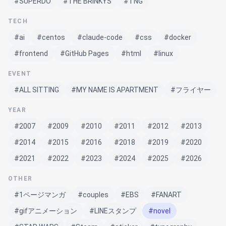
#SUPERDO
#THE BRINKYS
#TNG
TECH
#ai
#centos
#claude-code
#css
#docker
#frontend
#GitHub Pages
#html
#linux
EVENT
#ALL SITTING
#MY NAME IS APARTMENT
#フライヤー
YEAR
#2007
#2009
#2010
#2011
#2012
#2013
#2014
#2015
#2016
#2018
#2019
#2020
#2021
#2022
#2023
#2024
#2025
#2026
OTHER
#1ページマンガ
#couples
#EBS
#FANART
#gifアニメーション
#LINEスタンプ
#novel