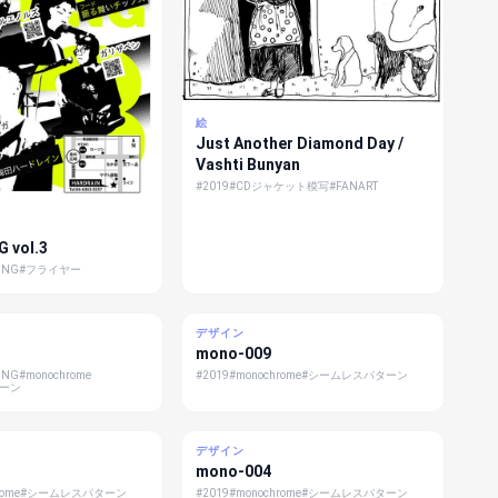
絵
Just Another Diamond Day /
Vashti Bunyan
#2019
#CDジャケット模写
#FANART
G vol.3
TING
#フライヤー
デザイン
mono-009
TING
#monochrome
#2019
#monochrome
#シームレスパターン
ターン
デザイン
mono-004
rome
#シームレスパターン
#2019
#monochrome
#シームレスパターン