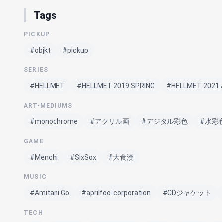
Tags
PICKUP
#objkt
#pickup
SERIES
#HELLMET
#HELLMET 2019 SPRING
#HELLMET 2021
ART-MEDIUMS
#monochrome
#アクリル画
#デジタル彩色
#水彩
GAME
#Menchi
#SixSox
#大食漢
MUSIC
#Amitani Go
#aprilfool corporation
#CDジャケット
TECH