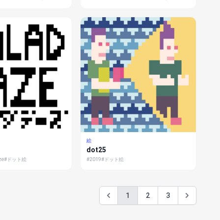
絵
dot25
ze
#ドット絵
#2019
#ドット絵
1
2
3