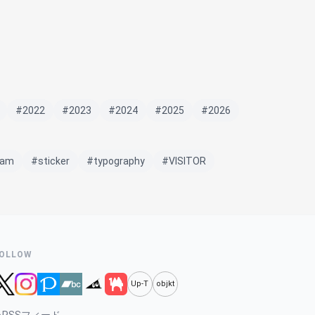
#2022
#2023
#2024
#2025
#2026
eam
#sticker
#typography
#VISITOR
OLLOW
Up-T
objkt