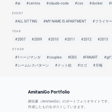
#ai
#centos
#claude-code
#css
#docker
#
EVENT
#ALL SITTING
#MY NAME IS APARTMENT
#フライヤ
YEAR
#2007
#2009
#2010
#2011
#2012
#2013
OTHER
#1ページマンガ
#couples
#EBS
#FANART
#g
#シームレスパターン
#ドット絵
#ロゴ
#月報
AmitaniGo Portfolio
網谷豪（AmitaniGo）のポートフォリオサイトです。
作成したものをポストしていきます。