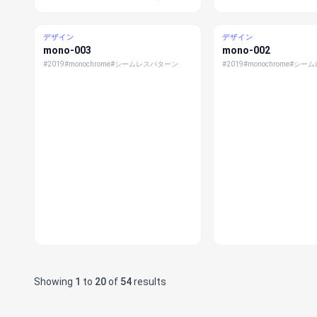
デザイン
デザイン
mono-003
mono-002
#2019
#monochrome
#シームレスパターン
#2019
#monochrome
#シーム
Showing
1
to
20
of
54
results