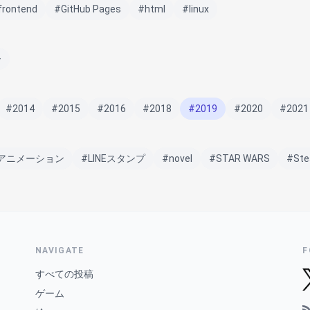
frontend
#GitHub Pages
#html
#linux
ー
#2014
#2015
#2016
#2018
#2019
#2020
#2021
ifアニメーション
#LINEスタンプ
#novel
#STAR WARS
#St
NAVIGATE
F
すべての投稿
ゲーム