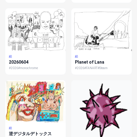
絵
絵
20260604
Planet of Lana
#2026
#monochrome
#2026
#FANART
#Steam
絵
逆デジタルデトックス