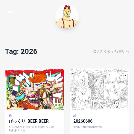
Tag: 2026
大きく表示
古い順
絵
絵
20260606
びっくり! BEER BEER
#2026
#monochrome
#2026
#水彩色鉛筆画
#水性ペン画
#油性ペン画