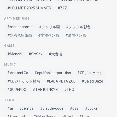
#HELLMET 2025 SUMMER
#ZZZ
ART-MEDIUMS
#monochrome
#アクリル画
#デジタル彩色
#水彩色鉛筆画
#水性ペン画
#油性ペン画
GAME
#Menchi
#SixSox
#大食漢
MUSIC
#Amitani Go
#aprilfool corporation
#CDジャケット
#CDジャケット模写
#LADA PETA ZUE
#Salad Daze
#SUPERDO
#THE BRINKYS
#TNG
TECH
#ai
#centos
#claude-code
#css
#docker
#frontend
#GitHub Pages
#html
#linux