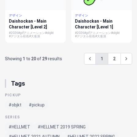
デザイン
デザイン
Daishockan - Main
Daishockan - Main
Character [Level 2]
Character [Level 1]
#2026
#gifアニメーション
#objkt
#2026
#gifアニメーション
#objkt
#デジタル彩色
#大食漢
#デジタル彩色
#大食漢
Showing
1
to
20
of
29
results
1
2
Tags
PICKUP
#objkt
#pickup
SERIES
#HELLMET
#HELLMET 2019 SPRING
#HELLMET 2021 AUTUMN
#HELLMET 2022 SPRING