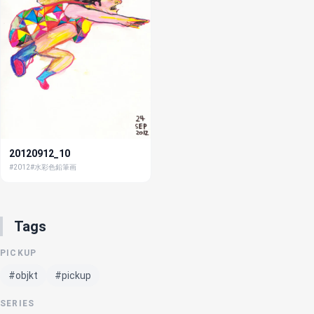
20120912_10
#2012
#水彩色鉛筆画
Tags
PICKUP
#objkt
#pickup
SERIES