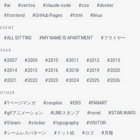
#ai
#centos
#claude-code
#css
#docker
#frontend
#GitHub Pages
#html
#linux
EVENT
#ALL SITTING
#MY NAME IS APARTMENT
#フライヤー
YEAR
#2007
#2009
#2010
#2011
#2012
#2013
#2014
#2015
#2016
#2018
#2019
#2020
#2021
#2022
#2023
#2024
#2025
#2026
OTHER
#1ページマンガ
#couples
#EBS
#FANART
#gifアニメーション
#LINEスタンプ
#novel
#STAR WARS
#Steam
#sticker
#typography
#VISITOR
#シームレスパターン
#ドット絵
#ロゴ
#月報