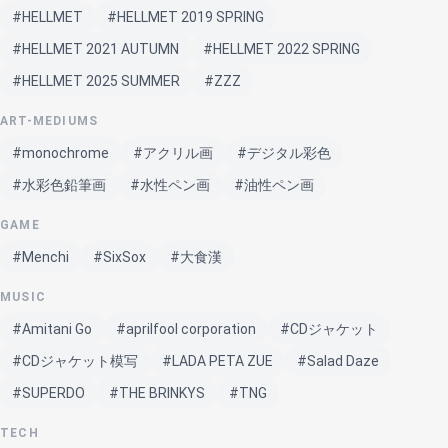
#HELLMET
#HELLMET 2019 SPRING
#HELLMET 2021 AUTUMN
#HELLMET 2022 SPRING
#HELLMET 2025 SUMMER
#ZZZ
ART-MEDIUMS
#monochrome
#アクリル画
#デジタル彩色
#水彩色鉛筆画
#水性ペン画
#油性ペン画
GAME
#Menchi
#SixSox
#大食漢
MUSIC
#Amitani Go
#aprilfool corporation
#CDジャケット
#CDジャケット模写
#LADA PETA ZUE
#Salad Daze
#SUPERDO
#THE BRINKYS
#TNG
TECH