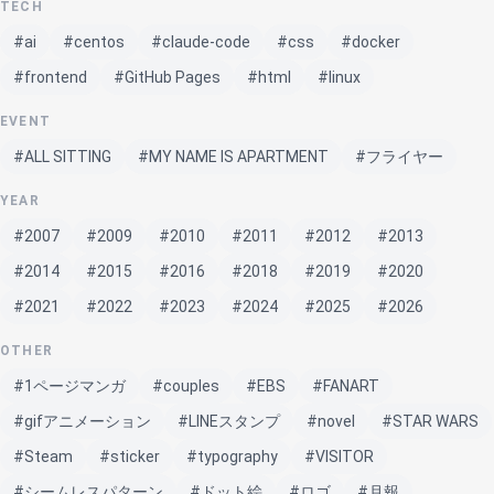
TECH
#ai
#centos
#claude-code
#css
#docker
#frontend
#GitHub Pages
#html
#linux
EVENT
#ALL SITTING
#MY NAME IS APARTMENT
#フライヤー
YEAR
#2007
#2009
#2010
#2011
#2012
#2013
#2014
#2015
#2016
#2018
#2019
#2020
#2021
#2022
#2023
#2024
#2025
#2026
OTHER
#1ページマンガ
#couples
#EBS
#FANART
#gifアニメーション
#LINEスタンプ
#novel
#STAR WARS
#Steam
#sticker
#typography
#VISITOR
#シームレスパターン
#ドット絵
#ロゴ
#月報