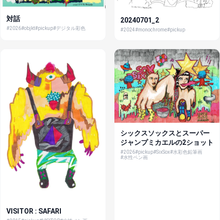
対話
20240701_2
#2026
#objkt
#pickup
#デジタル彩色
#2024
#monochrome
#pickup
シックスソックスとスーパー
ジャンプミカエルの2ショット
#2026
#pickup
#SixSox
#水彩色鉛筆画
#水性ペン画
VISITOR : SAFARI