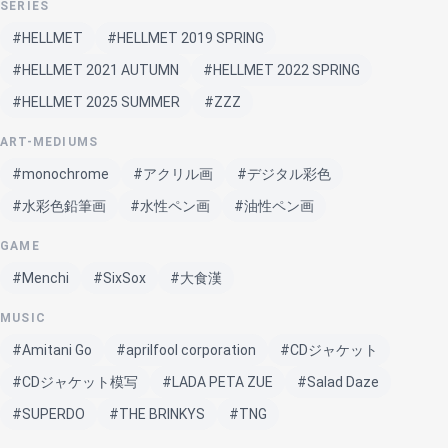
SERIES
#HELLMET
#HELLMET 2019 SPRING
#HELLMET 2021 AUTUMN
#HELLMET 2022 SPRING
#HELLMET 2025 SUMMER
#ZZZ
ART-MEDIUMS
#monochrome
#アクリル画
#デジタル彩色
#水彩色鉛筆画
#水性ペン画
#油性ペン画
GAME
#Menchi
#SixSox
#大食漢
MUSIC
#Amitani Go
#aprilfool corporation
#CDジャケット
#CDジャケット模写
#LADA PETA ZUE
#Salad Daze
#SUPERDO
#THE BRINKYS
#TNG