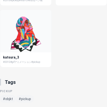
#2015
#pickup
#VISITOR
#水性ペン画
katsura_3
#2012
#gifアニメーション
#pickup
Tags
PICKUP
#objkt
#pickup