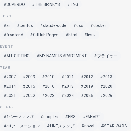
#SUPERDO
#THE BRINKYS
#TNG
TECH
#ai
#centos
#claude-code
#css
#docker
#frontend
#GitHub Pages
#html
#linux
EVENT
#ALL SITTING
#MY NAME IS APARTMENT
#フライヤー
YEAR
#2007
#2009
#2010
#2011
#2012
#2013
#2014
#2015
#2016
#2018
#2019
#2020
#2021
#2022
#2023
#2024
#2025
#2026
OTHER
#1ページマンガ
#couples
#EBS
#FANART
#gifアニメーション
#LINEスタンプ
#novel
#STAR WARS