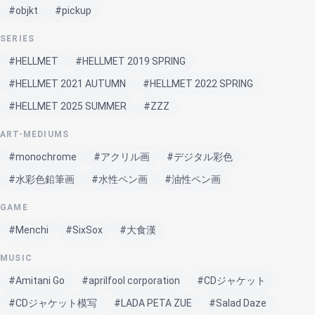
#objkt
#pickup
SERIES
#HELLMET
#HELLMET 2019 SPRING
#HELLMET 2021 AUTUMN
#HELLMET 2022 SPRING
#HELLMET 2025 SUMMER
#ZZZ
ART-MEDIUMS
#monochrome
#アクリル画
#デジタル彩色
#水彩色鉛筆画
#水性ペン画
#油性ペン画
GAME
#Menchi
#SixSox
#大食漢
MUSIC
#Amitani Go
#aprilfool corporation
#CDジャケット
#CDジャケット模写
#LADA PETA ZUE
#Salad Daze