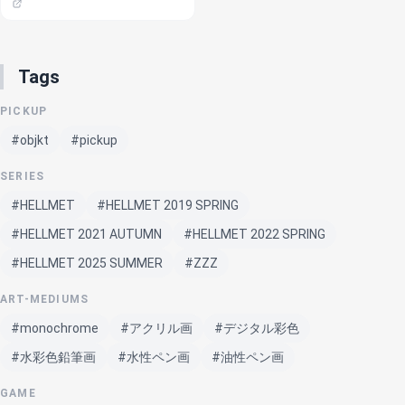
Tags
PICKUP
#objkt
#pickup
SERIES
#HELLMET
#HELLMET 2019 SPRING
#HELLMET 2021 AUTUMN
#HELLMET 2022 SPRING
#HELLMET 2025 SUMMER
#ZZZ
ART-MEDIUMS
#monochrome
#アクリル画
#デジタル彩色
#水彩色鉛筆画
#水性ペン画
#油性ペン画
GAME