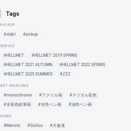
Tags
PICKUP
#objkt
#pickup
SERIES
#HELLMET
#HELLMET 2019 SPRING
#HELLMET 2021 AUTUMN
#HELLMET 2022 SPRING
#HELLMET 2025 SUMMER
#ZZZ
ART-MEDIUMS
#monochrome
#アクリル画
#デジタル彩色
#水彩色鉛筆画
#水性ペン画
#油性ペン画
GAME
#Menchi
#SixSox
#大食漢