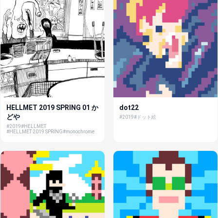
HELLMET 2019 SPRING 01 か
dot22
どや
#2019
#ドット絵
#2019
#HELLMET
#HELLMET 2019 SPRING
#monochrome