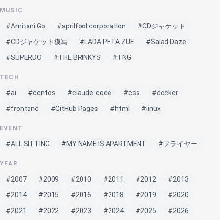
MUSIC
#Amitani Go
#aprilfool corporation
#CDジャケット
#CDジャケット模写
#LADA PETA ZUE
#Salad Daze
#SUPERDO
#THE BRINKYS
#TNG
TECH
#ai
#centos
#claude-code
#css
#docker
#frontend
#GitHub Pages
#html
#linux
EVENT
#ALL SITTING
#MY NAME IS APARTMENT
#フライヤー
YEAR
#2007
#2009
#2010
#2011
#2012
#2013
#2014
#2015
#2016
#2018
#2019
#2020
#2021
#2022
#2023
#2024
#2025
#2026