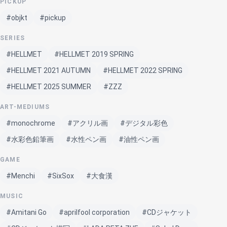
PICKUP
#objkt
#pickup
SERIES
#HELLMET
#HELLMET 2019 SPRING
#HELLMET 2021 AUTUMN
#HELLMET 2022 SPRING
#HELLMET 2025 SUMMER
#ZZZ
ART-MEDIUMS
#monochrome
#アクリル画
#デジタル彩色
#水彩色鉛筆画
#水性ペン画
#油性ペン画
GAME
#Menchi
#SixSox
#大食漢
MUSIC
#Amitani Go
#aprilfool corporation
#CDジャケット