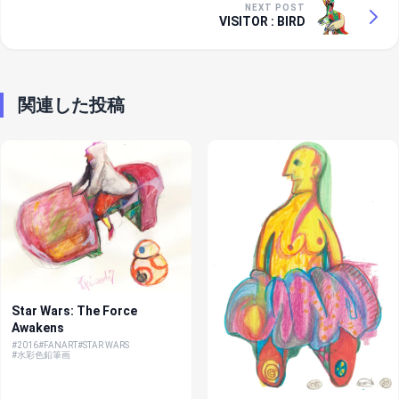
NEXT POST
VISITOR : BIRD
関連した投稿
Star Wars: The Force
Awakens
#2016
#FANART
#STAR WARS
#水彩色鉛筆画