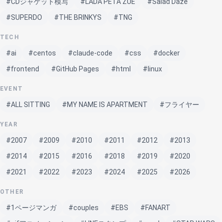
#CDジャケット模写
#LADA PETA ZUE
#Salad Daze
#SUPERDO
#THE BRINKYS
#TNG
TECH
#ai
#centos
#claude-code
#css
#docker
#frontend
#GitHub Pages
#html
#linux
EVENT
#ALL SITTING
#MY NAME IS APARTMENT
#フライヤー
YEAR
#2007
#2009
#2010
#2011
#2012
#2013
#2014
#2015
#2016
#2018
#2019
#2020
#2021
#2022
#2023
#2024
#2025
#2026
OTHER
#1ページマンガ
#couples
#EBS
#FANART