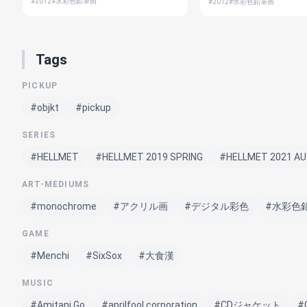
#2012
#水彩色鉛筆画
#2012
#水彩色鉛筆画
Tags
PICKUP
#objkt
#pickup
SERIES
#HELLMET
#HELLMET 2019 SPRING
#HELLMET 2021 A
ART-MEDIUMS
#monochrome
#アクリル画
#デジタル彩色
#水彩色
GAME
#Menchi
#SixSox
#大食漢
MUSIC
#Amitani Go
#aprilfool corporation
#CDジャケット
#