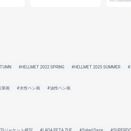
#2012
#pickup
UTUMN
#HELLMET 2022 SPRING
#HELLMET 2025 SUMMER
#
鉛筆画
#水性ペン画
#油性ペン画
CDジャケット模写
#LADA PETA ZUE
#Salad Daze
#SUPERD