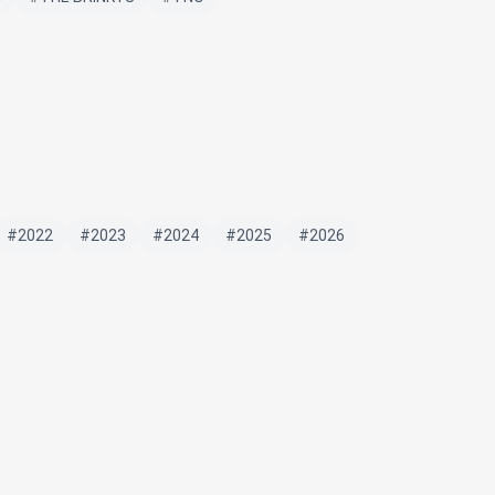
#2022
#2023
#2024
#2025
#2026
m
#sticker
#typography
#VISITOR
OLLOW
Up-T
objkt