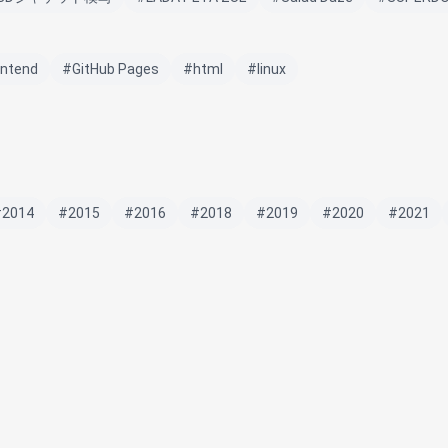
ontend
#GitHub Pages
#html
#linux
#2014
#2015
#2016
#2018
#2019
#2020
#2021
アニメーション
#LINEスタンプ
#novel
#STAR WARS
#Stea
NAVIGATE
F
すべての投稿