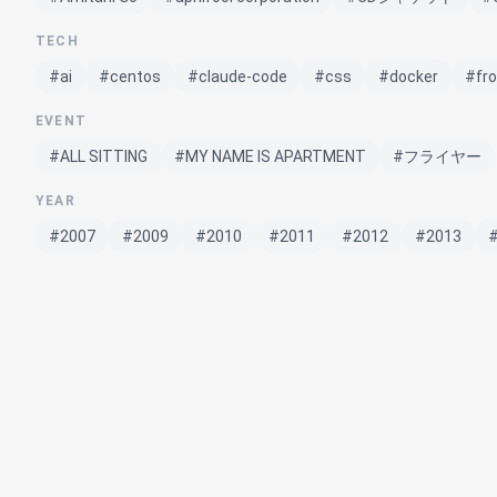
TECH
#ai
#centos
#claude-code
#css
#docker
#fr
EVENT
#ALL SITTING
#MY NAME IS APARTMENT
#フライヤー
YEAR
#2007
#2009
#2010
#2011
#2012
#2013
OTHER
#1ページマンガ
#couples
#EBS
#FANART
#gif
#シームレスパターン
#ドット絵
#ロゴ
#月報
AmitaniGo Portfolio
網谷豪（AmitaniGo）のポートフォリオサイトです。