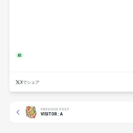
絵
Xでシェア
PREVIOUS POST
VISITOR : A