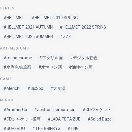
SERIES
#HELLMET
#HELLMET 2019 SPRING
#HELLMET 2021 AUTUMN
#HELLMET 2022 SPRING
#HELLMET 2025 SUMMER
#ZZZ
ART-MEDIUMS
#monochrome
#アクリル画
#デジタル彩色
#水彩色鉛筆画
#水性ペン画
#油性ペン画
GAME
#Menchi
#SixSox
#大食漢
MUSIC
#Amitani Go
#aprilfool corporation
#CDジャケット
#CDジャケット模写
#LADA PETA ZUE
#Salad Daze
#SUPERDO
#THE BRINKYS
#TNG