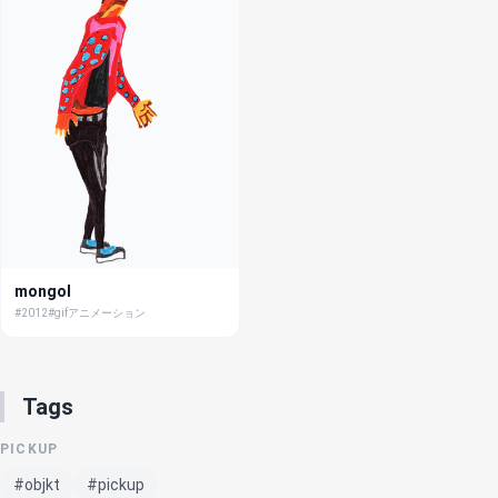
mongol
#2012
#gifアニメーション
Tags
PICKUP
#objkt
#pickup