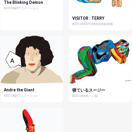
The Blinking Demon
#2012
#gifアニメーション
VISITOR : TERRY
#2012
#VISITOR
#水彩色鉛筆画
Andre the Giant
寝ているスージー
#2012
#gifアニメーション
#2012
#水性ペン画