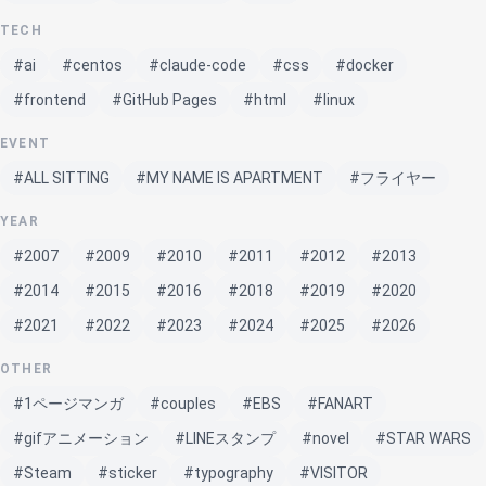
TECH
#ai
#centos
#claude-code
#css
#docker
#frontend
#GitHub Pages
#html
#linux
EVENT
#ALL SITTING
#MY NAME IS APARTMENT
#フライヤー
YEAR
#2007
#2009
#2010
#2011
#2012
#2013
#2014
#2015
#2016
#2018
#2019
#2020
#2021
#2022
#2023
#2024
#2025
#2026
OTHER
#1ページマンガ
#couples
#EBS
#FANART
#gifアニメーション
#LINEスタンプ
#novel
#STAR WARS
#Steam
#sticker
#typography
#VISITOR