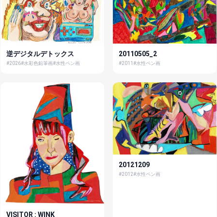
逆デジタルデトックス
20110505_2
#2026
#水彩色鉛筆画
#水性ペン画
#2011
#水性ペン画
20121209
#2012
#水性ペン画
VISITOR : WINK