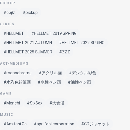
PICKUP
#objkt
#pickup
SERIES
#HELLMET
#HELLMET 2019 SPRING
#HELLMET 2021 AUTUMN
#HELLMET 2022 SPRING
#HELLMET 2025 SUMMER
#ZZZ
ART-MEDIUMS
#monochrome
#アクリル画
#デジタル彩色
#水彩色鉛筆画
#水性ペン画
#油性ペン画
GAME
#Menchi
#SixSox
#大食漢
MUSIC
#Amitani Go
#aprilfool corporation
#CDジャケット