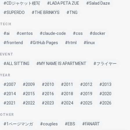
#CDジャケット模写
#LADA PETA ZUE
#Salad Daze
#SUPERDO
#THE BRINKYS
#TNG
TECH
#ai
#centos
#claude-code
#css
#docker
#frontend
#GitHub Pages
#html
#linux
EVENT
#ALL SITTING
#MY NAME IS APARTMENT
#フライヤー
YEAR
#2007
#2009
#2010
#2011
#2012
#2013
#2014
#2015
#2016
#2018
#2019
#2020
#2021
#2022
#2023
#2024
#2025
#2026
OTHER
#1ページマンガ
#couples
#EBS
#FANART