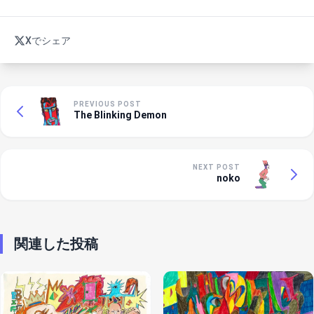
Xでシェア
PREVIOUS POST
The Blinking Demon
NEXT POST
noko
関連した投稿