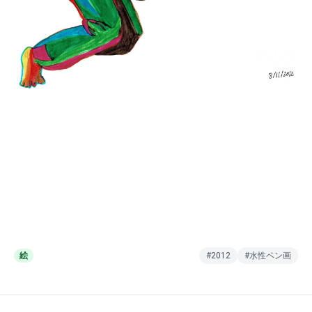
絵
#2012
#水性ペン画