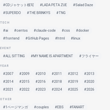
#CDジャケット模写
#LADA PETA ZUE
#Salad Daze
#SUPERDO
#THE BRINKYS
#TNG
TECH
#ai
#centos
#claude-code
#css
#docker
#frontend
#GitHub Pages
#html
#linux
EVENT
#ALL SITTING
#MY NAME IS APARTMENT
#フライヤー
YEAR
#2007
#2009
#2010
#2011
#2012
#2013
#2014
#2015
#2016
#2018
#2019
#2020
#2021
#2022
#2023
#2024
#2025
#2026
OTHER
#1ページマンガ
#couples
#EBS
#FANART