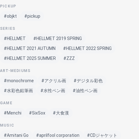
PICKUP
#objkt
#pickup
SERIES
#HELLMET
#HELLMET 2019 SPRING
#HELLMET 2021 AUTUMN
#HELLMET 2022 SPRING
#HELLMET 2025 SUMMER
#ZZZ
ART-MEDIUMS
#monochrome
#アクリル画
#デジタル彩色
#水彩色鉛筆画
#水性ペン画
#油性ペン画
GAME
#Menchi
#SixSox
#大食漢
MUSIC
#Amitani Go
#aprilfool corporation
#CDジャケット