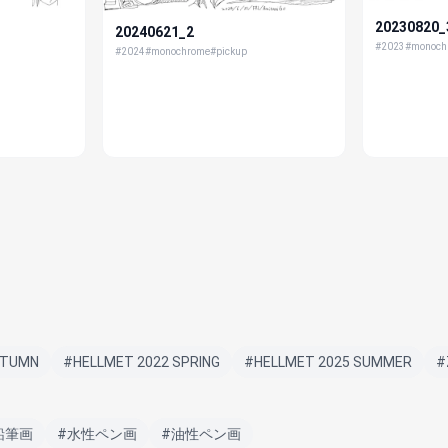
20230820_
20240621_2
#2023
#monoch
#2024
#monochrome
#pickup
UTUMN
#HELLMET 2022 SPRING
#HELLMET 2025 SUMMER
#
鉛筆画
#水性ペン画
#油性ペン画