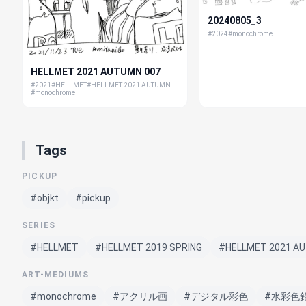
20240805_3
#2024
#monochrome
HELLMET 2021 AUTUMN 007
#2021
#HELLMET
#HELLMET 2021 AUTUMN
#monochrome
Tags
PICKUP
#objkt
#pickup
SERIES
#HELLMET
#HELLMET 2019 SPRING
#HELLMET 2021 A
ART-MEDIUMS
#monochrome
#アクリル画
#デジタル彩色
#水彩色