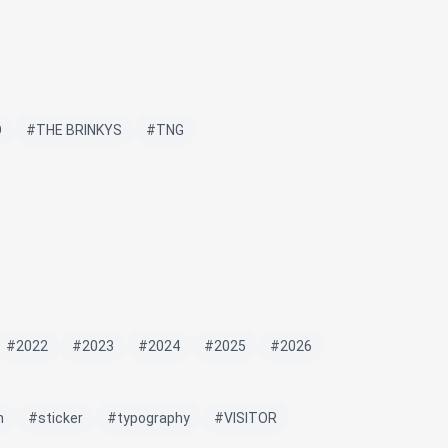
O
#THE BRINKYS
#TNG
#2022
#2023
#2024
#2025
#2026
m
#sticker
#typography
#VISITOR