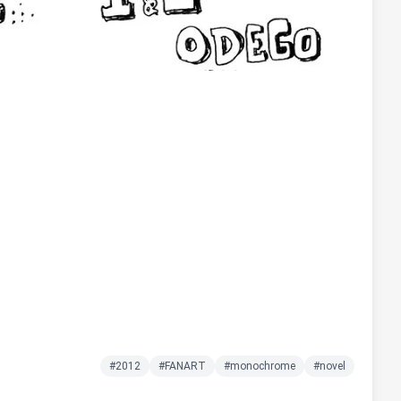
#2012
#FANART
#monochrome
#novel