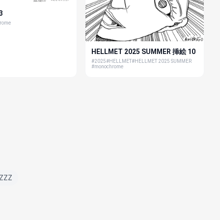
3
rome
HELLMET 2025 SUMMER 挿絵 10
#2025
#HELLMET
#HELLMET 2025 SUMMER
#monochrome
ZZZ