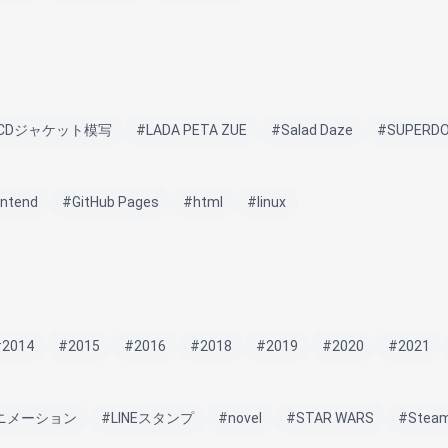
CDジャケット模写
#LADA PETA ZUE
#Salad Daze
#SUPERD
ontend
#GitHub Pages
#html
#linux
#2014
#2015
#2016
#2018
#2019
#2020
#2021
アニメーション
#LINEスタンプ
#novel
#STAR WARS
#Stea