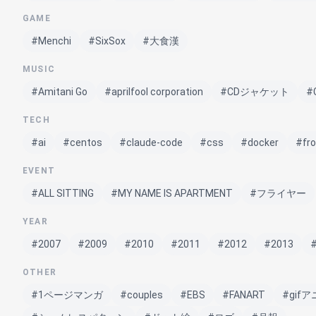
GAME
#Menchi
#SixSox
#大食漢
MUSIC
#Amitani Go
#aprilfool corporation
#CDジャケット
#
TECH
#ai
#centos
#claude-code
#css
#docker
#fr
EVENT
#ALL SITTING
#MY NAME IS APARTMENT
#フライヤー
YEAR
#2007
#2009
#2010
#2011
#2012
#2013
OTHER
#1ページマンガ
#couples
#EBS
#FANART
#gif