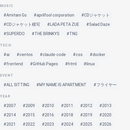
MUSIC
#Amitani Go
#aprilfool corporation
#CDジャケット
#CDジャケット模写
#LADA PETA ZUE
#Salad Daze
#SUPERDO
#THE BRINKYS
#TNG
TECH
#ai
#centos
#claude-code
#css
#docker
#frontend
#GitHub Pages
#html
#linux
EVENT
#ALL SITTING
#MY NAME IS APARTMENT
#フライヤー
YEAR
#2007
#2009
#2010
#2011
#2012
#2013
#2014
#2015
#2016
#2018
#2019
#2020
#2021
#2022
#2023
#2024
#2025
#2026