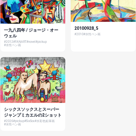
20100928_5
一九八四年 / ジョージ・オー
#2010
#水性ペン画
ウェル
#2012
#FANART
#novel
#pickup
#水性ペン画
シックスソックスとスーパー
ジャンプミカエルの2ショット
#2026
#pickup
#SixSox
#水彩色鉛筆画
#水性ペン画