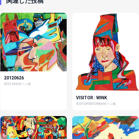
関連した投稿
20120626
#2012
#水性ペン画
VISITOR : WINK
#2015
#VISITOR
#水性ペン画