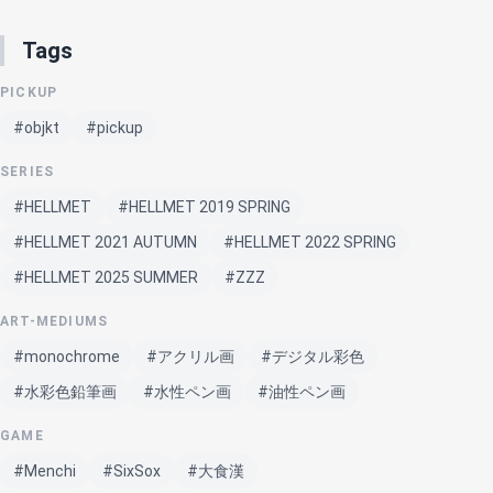
Tags
PICKUP
#objkt
#pickup
SERIES
#HELLMET
#HELLMET 2019 SPRING
#HELLMET 2021 AUTUMN
#HELLMET 2022 SPRING
#HELLMET 2025 SUMMER
#ZZZ
ART-MEDIUMS
#monochrome
#アクリル画
#デジタル彩色
#水彩色鉛筆画
#水性ペン画
#油性ペン画
GAME
#Menchi
#SixSox
#大食漢